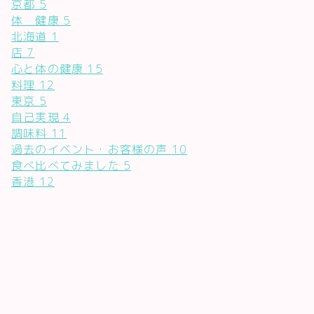
京都
5
体 健康
5
北海道
1
店
7
心と体の健康
15
料理
12
東京
5
自己実現
4
調味料
11
過去のイベント・お客様の声
10
食べ比べてみました
5
香港
12