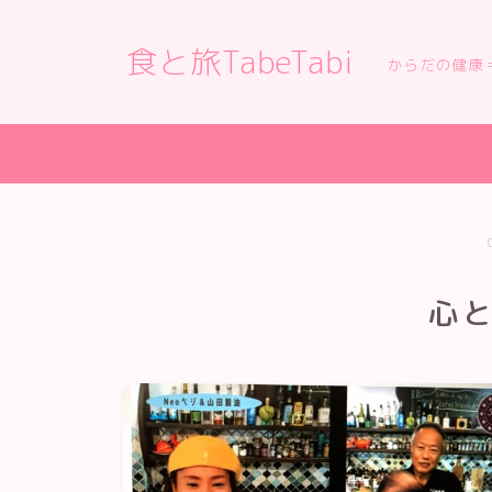
食と旅TabeTabi
からだの健康
心