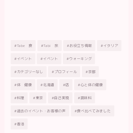
チコちゃんに叱られる！？ぼーっと選
2024.01.20
んで食べて生きてんじゃねーよ！
起業ってどうなの？リアルに聞きたい
2023.11.10
話したい！zoomおしゃべり会 開催し
ます
Tabe 食
Tabi 旅
お役立ち情報
イタリア
イベント
イベント
ウォーキング
カテゴリーなし
プロフィール
京都
体 健康
北海道
店
心と体の健康
料理
東京
自己実現
調味料
過去のイベント・お客様の声
食べ比べてみました
香港