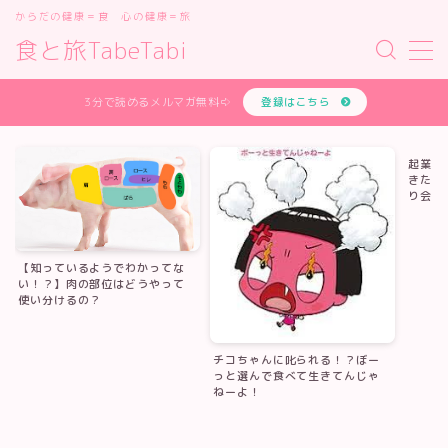
からだの健康＝食 心の健康＝旅
食と旅TabeTabi
MENU
あなたの体質を無料で診断します
3分で読めるメルマガ無料⇨
登録はこちら
お問い合わせフォーム
オンライン講座
起業っ
サイトマップ
きたい
デモプリセット記事 #1
り会 
デモプリセット記事 #2
デモプリセット記事 #2
デモプリセット記事 #3
【知っているようでわかってな
デモプリセット記事 #4
い！？】肉の部位はどうやって
使い分けるの？
デモプリセット記事 #5
デモプリセット記事 #7
プライバシーポリシー
チコちゃんに叱られる！？ぼー
プライバシーポリシー
っと選んで食べて生きてんじゃ
ねーよ！
プロフィールと主な仕事の実績
体質診断テスト
利用規約／特定商取引法に基づく表記