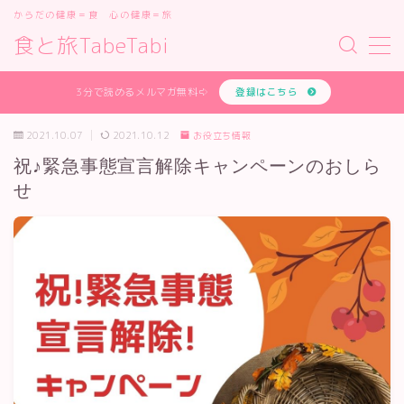
からだの健康＝食 心の健康＝旅
食と旅TabeTabi
MENU
あなたの体質を無料で診断します
3分で読めるメルマガ無料⇨
登録はこちら
お問い合わせフォーム
オンライン講座
2021.10.07
2021.10.12
お役立ち情報
サイトマップ
祝♪緊急事態宣言解除キャンペーンのおしら
デモプリセット記事 #1
せ
デモプリセット記事 #2
デモプリセット記事 #2
デモプリセット記事 #3
デモプリセット記事 #4
デモプリセット記事 #5
デモプリセット記事 #7
プライバシーポリシー
プライバシーポリシー
プロフィールと主な仕事の実績
体質診断テスト
利用規約／特定商取引法に基づく表記