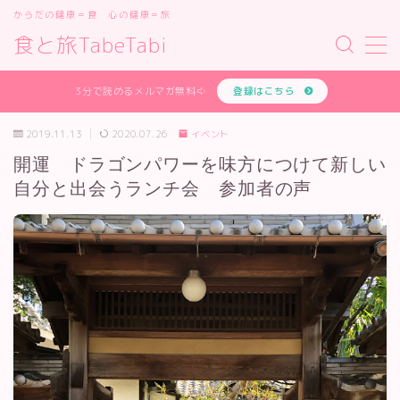
からだの健康＝食 心の健康＝旅
食と旅TabeTabi
MENU
あなたの体質を無料で診断します
3分で読めるメルマガ無料⇨
登録はこちら
お問い合わせフォーム
オンライン講座
2019.11.13
2020.07.26
イベント
サイトマップ
開運 ドラゴンパワーを味方につけて新しい
デモプリセット記事 #1
自分と出会うランチ会 参加者の声
デモプリセット記事 #2
デモプリセット記事 #2
デモプリセット記事 #3
デモプリセット記事 #4
デモプリセット記事 #5
デモプリセット記事 #7
プライバシーポリシー
プライバシーポリシー
プロフィールと主な仕事の実績
体質診断テスト
利用規約／特定商取引法に基づく表記