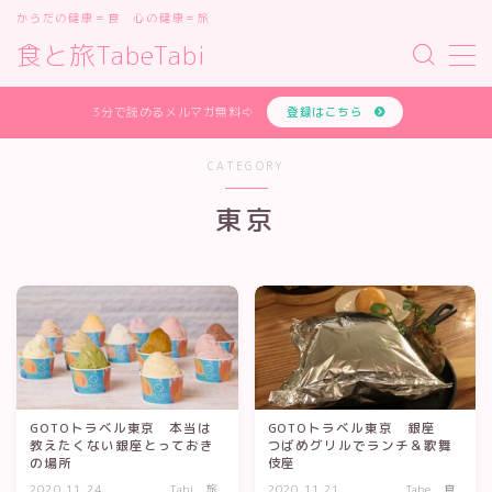
からだの健康＝食 心の健康＝旅
食と旅TabeTabi
MENU
あなたの体質を無料で診断します
3分で読めるメルマガ無料⇨
登録はこちら
お問い合わせフォーム
オンライン講座
CATEGORY
サイトマップ
デモプリセット記事 #1
東京
デモプリセット記事 #2
デモプリセット記事 #2
デモプリセット記事 #3
デモプリセット記事 #4
デモプリセット記事 #5
デモプリセット記事 #7
プライバシーポリシー
プライバシーポリシー
GOTOトラベル東京 本当は
GOTOトラベル東京 銀座
プロフィールと主な仕事の実績
教えたくない銀座とっておき
つばめグリルでランチ＆歌舞
体質診断テスト
の場所
伎座
利用規約／特定商取引法に基づく表記
2020.11.24
Tabi 旅
2020.11.21
Tabe 食