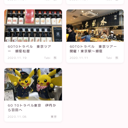
利用規約／特定商取引法に基づく表記
有料記事の決済完了ページ
株式会社TabeTabiプロフィール
特定商取引法に基づく表記
運営者情報
長谷川葉子の活動
GOTOトラベル 東京ツア
GOTOトラベル 東京ツアー
ー 銀座松屋
開催！東京駅～銀座
2020.11.19
Tabi 旅
2020.11.11
Tabi 旅
GO TOトラベル東京 伊丹か
ら羽田へ
2020.11.08
東京