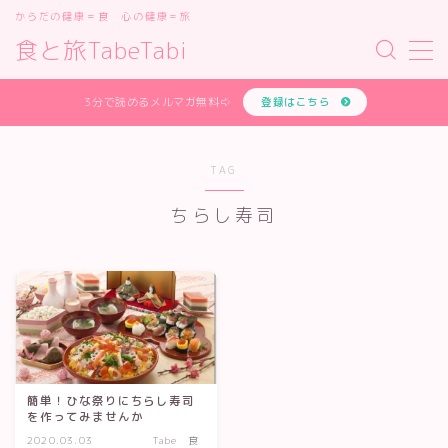
からだの健康＝食 心の健康＝旅
食と旅TabeTabi
MENU
あなたの体質を無料で診断します
3分で読めるメルマガ無料⇨
登録はこちら
お問い合わせフォーム
オンライン講座
サイトマップ
TAG
デモプリセット記事 #1
ちらし寿司
デモプリセット記事 #2
デモプリセット記事 #2
デモプリセット記事 #3
デモプリセット記事 #4
デモプリセット記事 #5
デモプリセット記事 #7
プライバシーポリシー
プライバシーポリシー
プロフィールと主な仕事の実績
簡単！ひな祭りにちらし寿司
を作ってみませんか
体質診断テスト
2020.03.03
Tabe 食
利用規約／特定商取引法に基づく表記