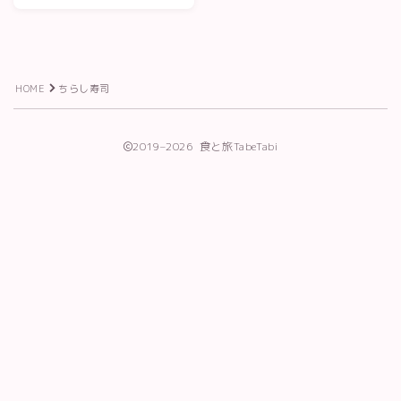
利用規約／特定商取引法に基づく表記
有料記事の決済完了ページ
株式会社TabeTabiプロフィール
特定商取引法に基づく表記
HOME
ちらし寿司
運営者情報
長谷川葉子の活動
2019–2026 食と旅TabeTabi
Follow Me