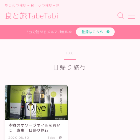
からだの健康＝食 心の健康＝旅
食と旅TabeTabi
MENU
あなたの体質を無料で診断します
3分で読めるメルマガ無料⇨
登録はこちら
お問い合わせフォーム
オンライン講座
サイトマップ
TAG
デモプリセット記事 #1
日帰り旅行
デモプリセット記事 #2
デモプリセット記事 #2
デモプリセット記事 #3
デモプリセット記事 #4
デモプリセット記事 #5
デモプリセット記事 #7
プライバシーポリシー
プライバシーポリシー
プロフィールと主な仕事の実績
本物のオリーブオイルを買い
に 東京 日帰り旅行
体質診断テスト
2020.08.30
Tabe 食
利用規約／特定商取引法に基づく表記