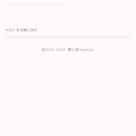
利用規約／特定商取引法に基づく表記
有料記事の決済完了ページ
株式会社TabeTabiプロフィール
特定商取引法に基づく表記
HOME
日帰り旅行
運営者情報
長谷川葉子の活動
2019–2026 食と旅TabeTabi
Follow Me