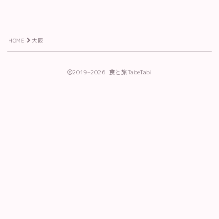
利用規約／特定商取引法に基づく表記
有料記事の決済完了ページ
株式会社TabeTabiプロフィール
HOME
大阪
特定商取引法に基づく表記
運営者情報
長谷川葉子の活動
2019–2026 食と旅TabeTabi
Follow Me