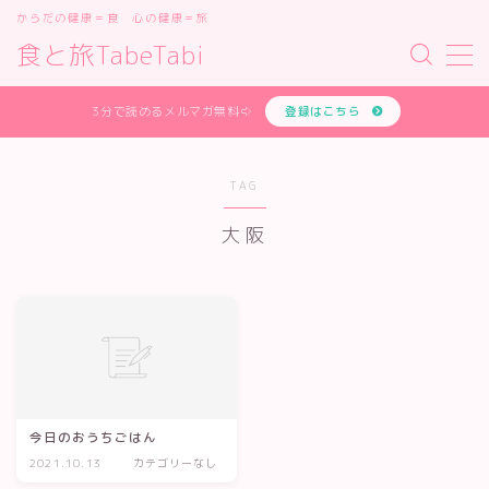
からだの健康＝食 心の健康＝旅
食と旅TabeTabi
MENU
あなたの体質を無料で診断します
3分で読めるメルマガ無料⇨
登録はこちら
お問い合わせフォーム
オンライン講座
サイトマップ
TAG
デモプリセット記事 #1
大阪
デモプリセット記事 #2
デモプリセット記事 #2
デモプリセット記事 #3
デモプリセット記事 #4
デモプリセット記事 #5
デモプリセット記事 #7
プライバシーポリシー
プライバシーポリシー
プロフィールと主な仕事の実績
今日のおうちごはん
体質診断テスト
2021.10.13
カテゴリーなし
利用規約／特定商取引法に基づく表記